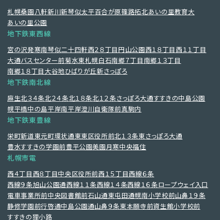
札幌
桑園
八軒
新川
新琴似
太平
百合が原
篠路
拓北
あいの里教育大
あいの里公園
地下鉄東西線
宮の沢
発寒南
琴似
二十四軒
西２８丁目
円山公園
西１８丁目
西１１丁目
大通
バスセンター前
菊水
東札幌
白石
南郷７丁目
南郷１３丁目
南郷１８丁目
大谷地
ひばりが丘
新さっぽろ
地下鉄南北線
麻生
北３４条
北２４条
北１８条
北１２条
さっぽろ
大通
すすきの
中島公園
幌平橋
中の島
平岸
南平岸
澄川
自衛隊前
真駒内
地下鉄東豊線
栄町
新道東
元町
環状通東
東区役所前
北１３条東
さっぽろ
大通
豊水すすきの
学園前
豊平公園
美園
月寒中央
福住
札幌市電
西４丁目
西８丁目
中央区役所前
西１５丁目
西線６条
西線９条旭山公園通
西線１１条
西線１４条
西線１６条
ロープウェイ入口
電車事業所前
中央図書館前
石山通
東屯田通
幌南小学校前
山鼻１９条
静修学園前
行啓通
中島公園通
山鼻９条
東本願寺前
資生館小学校前
すすきの
狸小路