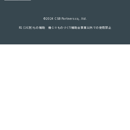
©2024 CSB Partners co,. ltd.
R1（16次）もの補助 機-1※ものづくり補助金事業以外での使用禁止