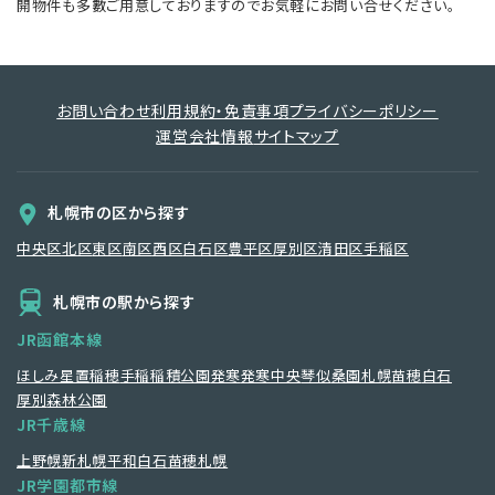
開物件も多數ご用意しておりますのでお気軽にお問い合せください。
お問い合わせ
利用規約・免責事項
プライバシーポリシー
運営会社情報
サイトマップ
札幌市の区から探す
中央区
北区
東区
南区
西区
白石区
豊平区
厚別区
清田区
手稲区
札幌市の駅から探す
JR函館本線
ほしみ
星置
稲穂
手稲
稲積公園
発寒
発寒中央
琴似
桑園
札幌
苗穂
白石
厚別
森林公園
JR千歳線
上野幌
新札幌
平和
白石
苗穂
札幌
JR学園都市線