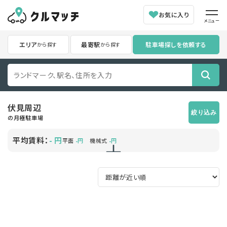
お気に入り
メニュー
エリア
最寄駅
駐車場探しを依頼する
から探す
から探す
伏見
周辺
絞り込み
の月極駐車場
平均賃料：
円
-
平面
円
機械式
円
-
-