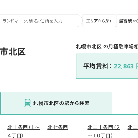
エリア
最寄駅
から探す
か
札幌市北区 の月極駐車場
幌市北区
平均賃料：
22,863
札幌市北区の駅から検索
北十条西（１～
北七条西
北二十条西（２
北二
４丁目）
～１０丁目）