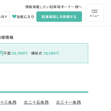
情報掲載したい駐車場オーナー様へ
メニュー
お気に入り
駐車場探しを依頼する
ら探す
相場情報
円
平面
円
機械式
円
30,700
18,385
十三条西
北二十五条西
北三十一条西