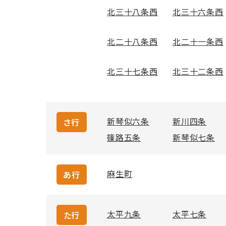
北三十八条西
北三十六条西
北二十八条西
北二十一条西
北三十七条西
北三十二条西
新琴似六条
新川四条
さ行
篠路五条
新琴似七条
麻生町
あ行
太平九条
太平七条
た行