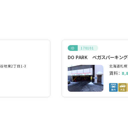
ID
170101
DO PARK ベガスパーキン
地東2丁目1-3
北海道札幌
賃料：
8,