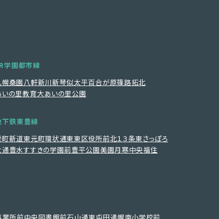
JR学園都市線
札幌
桑園
八軒
新川
新琴似
太平
百合が原
篠路
拓北
あいの里教育大
あいの里公園
地下鉄東豊線
栄町
新道東
元町
環状通東
東区役所前
北１３条東
さっぽろ
大通
豊水すすきの
学園前
豊平公園
美園
月寒中央
福住
事業所前
中央図書館前
石山通
東屯田通
幌南小学校前