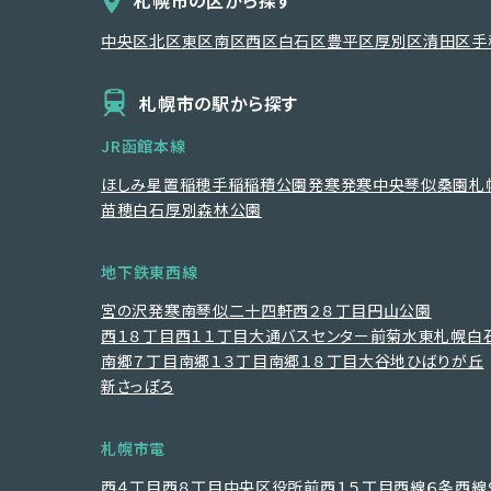
中央区
北区
東区
南区
西区
白石区
豊平区
厚別区
清田区
手
札幌市の駅から探す
JR函館本線
ほしみ
星置
稲穂
手稲
稲積公園
発寒
発寒中央
琴似
桑園
札
苗穂
白石
厚別
森林公園
地下鉄東西線
宮の沢
発寒南
琴似
二十四軒
西２８丁目
円山公園
西１８丁目
西１１丁目
大通
バスセンター前
菊水
東札幌
白
南郷７丁目
南郷１３丁目
南郷１８丁目
大谷地
ひばりが丘
新さっぽろ
札幌市電
西４丁目
西８丁目
中央区役所前
西１５丁目
西線６条
西線