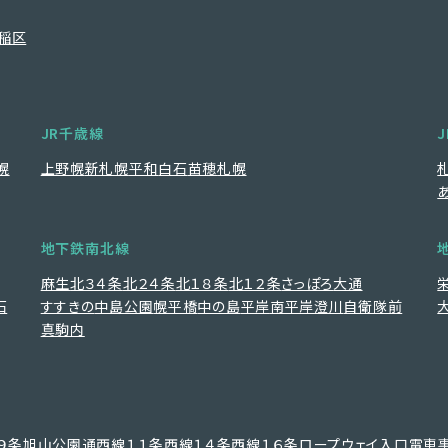
稲区
JR千歳線
幌
上野幌
新札幌
平和
白石
苗穂
札幌
地下鉄南北線
麻生
北３４条
北２４条
北１８条
北１２条
さっぽろ
大通
石
すすきの
中島公園
幌平橋
中の島
平岸
南平岸
澄川
自衛隊前
真駒内
９条旭山公園通
西線１１条
西線１４条
西線１６条
ロープウェイ入口
電車