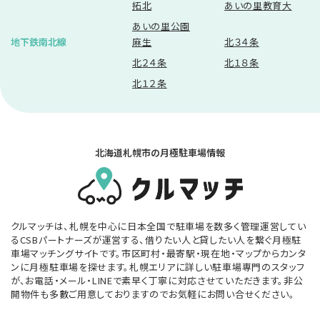
拓北
あいの里教育大
ます。
当社は、ユーザーから前項の請求を受けてその請求に応じる必要が
あいの里公園
あると判断した場合には、遅滞なく、当該個人情報の訂正等を行うも
地下鉄南北線
麻生
北３４条
のとします。
当社は、前項の規定に基づき訂正等を行った場合、または訂正等を行
北２４条
北１８条
わない旨の決定をしたときは遅滞なく、これをユーザーに通知しま
北１２条
す。
第8条（個人情報の利用停止等）
当社は、本人から、個人情報が、利用目的の範囲を超えて取り扱われ
ているという理由、または不正の手段により取得されたものであると
北海道札幌市の月極駐車場情報
いう理由により、その利用の停止または消去（以下、「利用停止等」と
いいます。）を求められた場合には、遅滞なく必要な調査を行います。
前項の調査結果に基づき、その請求に応じる必要があると判断した
場合には、遅滞なく、当該個人情報の利用停止等を行います。
当社は、前項の規定に基づき利用停止等を行った場合、または利用
クルマッチは、札幌を中心に日本全国で駐車場を数多く管理運営してい
停止等を行わない旨の決定をしたときは、遅滞なく、これをユーザー
るCSBパートナーズが運営する、借りたい人と貸したい人を繋ぐ月極駐
に通知します。
車場マッチングサイトです。市区町村・最寄駅・現在地・マップからカンタ
前2項にかかわらず、利用停止等に多額の費用を有する場合その他利
用停止等を行うことが困難な場合であって、ユーザーの権利利益を
ンに月極駐車場を探せます。札幌エリアに詳しい駐車場専門のスタッフ
保護するために必要なこれに代わるべき措置をとれる場合は、この
が、お電話・メール・LINEで素早く丁寧に対応させていただきます。非公
代替策を講じるものとします。
開物件も多數ご用意しておりますのでお気軽にお問い合せください。
第9条（統計処理されたデータの利用）