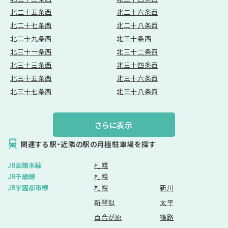
北二十五条西
北二十六条西
本人の求めを受け付ける方法
北二十七条西
北二十八条西
前項の定めにかかわらず、次に掲げる場合には、当該情報の提供先は
第三者に該当しないものとします。
北二十九条西
北三十条西
当社が利用目的の達成に必要な範囲内において個人情報の取扱い
北三十一条西
北三十二条西
の全部または一部を委託する場合
北三十三条西
北三十四条西
合併その他の事由による事業の承継に伴って個人情報が提供される
場合
北三十五条西
北三十六条西
個人情報を特定の者との間で共同して利用する場合であって、その旨
北三十七条西
北三十八条西
並びに共同して利用される個人情報の項目、共同して利用する者の
範囲、利用する者の利用目的および当該個人情報の管理について責
任を有する者の氏名または名称について、あらかじめ本人に通知し、
または本人が容易に知り得る状態に置いた場合
さらに表示
第6条（個人情報の外部委託）
関連する駅・近隣の駅の月極駐車場を探す
当社は、個人情報取扱い業務の一部または全部を外部委託することが
あります。なお、委託先における個人情報の取扱いについては当社が責
JR函館本線
札幌
任を負います。
JR千歳線
札幌
JR学園都市線
札幌
新川
第7条（個人情報の訂正および削除）
新琴似
太平
ユーザーは、当社の保有する自己の個人情報が誤った情報である場
合には、当社が定める手続きにより、当社に対して個人情報の訂正、
百合が原
篠路
追加または削除（以下、「訂正等」といいます。）を請求することができ