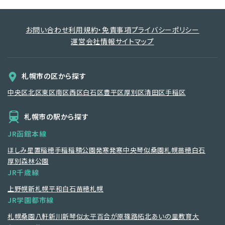
当社は、提供を受けた個人情報をもとに、個人を特定できないよう加工
した統計データを作成することがあります。個人を特定できない統計デ
お問い合わせ
利用規約・免責事項
プライバシーポリシー
ータについては、当社は何ら制限なく利用することができるものとしま
す。
運営会社情報
サイトマップ
第11条（Cookie等の取得及び利用）
当社は、ユーザーのプライバシーの保護、利便性の向上、広告の配信お
札幌市の区から探す
よび統計データの取得のため、Cookieを使用します。また、Cookieや
JavaScript等の技術を利用して、ご提供いただいた情報のうち、年齢や
中央区
北区
東区
南区
西区
白石区
豊平区
厚別区
清田区
手稲区
性別、居住地域等、個人が特定できない属性情報や端末情報、本サービ
ス内におけるユーザーの行動履歴（アクセスしたURL、コンテンツ、参照
順等）およびスマートフォン等利用時のユーザーの承諾・申込に基づく
札幌市の駅から探す
位置情報（以下「属性情報等」といいます。）を取得することがあります。
属性情報等について 当社はユーザーがログインして当社関連システム
JR函館本線
を利用した場合には、ログイン情報と紐づけたうえで、当該属性情報等
を用いて、広告・コンテンツ等の配信・表示および当社関連システムの
ほしみ
星置
稲穂
手稲
稲積公園
発寒
発寒中央
琴似
桑園
札幌
苗穂
白石
提供をする場合があります。
厚別
森林公園
ユーザーは、ブラウザの設定やその他のツールを用いて、Cookieを受け
JR千歳線
入れるかどうかを制御することができます。ただし、ユーザーがCookie
を無効化し、またはCookieを設定する機能を制限する場合は、本サービ
上野幌
新札幌
平和
白石
苗穂
札幌
スの機能の一部または全部を利用できない場合があります。
JR学園都市線
第12条（アクセス解析ツール）
札幌
桑園
八軒
新川
新琴似
太平
百合が原
篠路
拓北
あいの里教育大
(1) Google Analytics