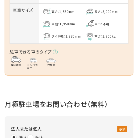
車室サイズ
高さ：1,550mm
長さ：5,000mm
車幅：1,950mm
車下：不明
タイヤ幅：1,780mm
重さ：1,700kg
駐車できる車のタイプ
軽自動車
コンパクト
中型車
カー
月極駐車場をお問い合わせ（無料）
法人または個人
必須
法人
個人