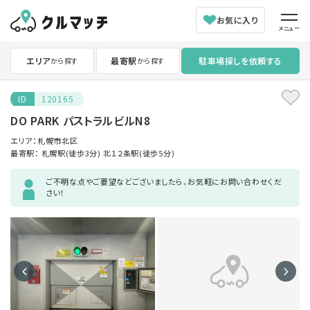
お気に入り
メニュー
エリア
最寄駅
駐車場探しを依頼する
から探す
から探す
ID
120165
DO PARK パストラルビルN8
エリア：札幌市北区
最寄駅：
札幌駅(徒歩3分)
北１２条駅(徒歩5分)
ご不明な点やご要望などございましたら、お気軽にお問い合わせくだ
さい！