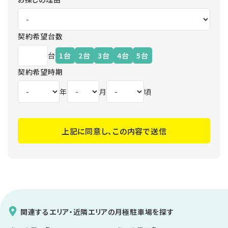
携先などとの間でなされたユーザーの個人情報を含む取引記録や決済
に関する情報を、当社の提携先（情報提供元、広告主、広告配信先など
を含みます。以下、｢提携先｣といいます。）などから収集することがあり
ます。
契約希望台数
第3条（個人情報を収集・利用する目的）
台
1台
2台
3台
4台
5台
当社が個人情報を収集・利用する目的は、以下のとおりです。
契約希望時期
当社サービスの提供・運営のため
ユーザーからのお問い合わせに回答するため（本人確認を行うこと
年
月
頃
を含む）
ユーザーが利用中のサービスの新機能、更新情報、キャンペーン等及
び当社が提供する他のサービスの案内のメールを送付するため
メンテナンス、重要なお知らせなど必要に応じたご連絡のため
上記に同意し、この内容で送信
利用規約に違反したユーザーや、不正・不当な目的でサービスを利用
しようとするユーザーの特定をし、ご利用をお断りするため
ユーザーにご自身の登録情報の閲覧や変更，削除，ご利用状況の閲
覧を行っていただくため
有料サービスにおいて、ユーザーに利用料金を請求するため
広告、マーケティング、またそれに基づく本サービスの改善・新規商品
開発のための利用
上記の利用目的に付随する目的
関連するエリア・近隣エリアの月極駐車場を探す
第4条（利用目的の変更）