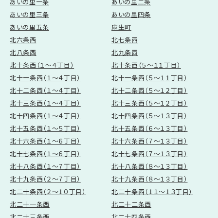
あいの里一条
あいの里二条
当社は、利用目的が変更前と関連性を有すると合理的に認められる場
合に限り、個人情報の利用目的を変更するものとします。
あいの里三条
あいの里四条
利用目的の変更を行った場合には、変更後の目的について、当社所定
あいの里五条
麻生町
の方法により、ユーザーに通知し、または本ウェブサイト上に公表する
北六条西
ものとします。
北七条西
北八条西
北九条西
第5条（個人情報の第三者提供）
北十条西（１～４丁目）
北十条西（５～１１丁目）
当社は、次に掲げる場合を除いて、あらかじめユーザーの同意を得るこ
北十一条西（１～４丁目）
北十一条西（５～１１丁目）
となく、第三者に個人情報を提供することはありません。ただし、個人情
報保護法その他の法令で認められる場合を除きます。
北十二条西（１～４丁目）
北十二条西（５～１２丁目）
人の生命、身体または財産の保護のために必要がある場合であって、
北十三条西（１～４丁目）
北十三条西（５～１２丁目）
本人の同意を得ることが困難であるとき
北十四条西（１～４丁目）
北十四条西（５～１３丁目）
公衆衛生の向上または児童の健全な育成の推進のために特に必要
がある場合であって、本人の同意を得ることが困難であるとき
北十五条西（１～５丁目）
北十五条西（６～１３丁目）
国の機関もしくは地方公共団体またはその委託を受けた者が法令の
北十六条西（１～６丁目）
北十六条西（７～１３丁目）
定める事務を遂行することに対して協力する必要がある場合であっ
て、本人の同意を得ることにより当該事務の遂行に支障を及ぼすお
北十七条西（１～６丁目）
北十七条西（７～１３丁目）
それがあるとき
北十八条西（１～７丁目）
北十八条西（８～１３丁目）
予め次の事項を告知あるいは公表し、かつ当社が個人情報保護委員
北十九条西（２～７丁目）
北十九条西（８～１３丁目）
会に届出をしたとき
利用目的に第三者への提供を含むこと
北二十条西（２～１０丁目）
北二十条西（１１～１３丁目）
第三者に提供されるデータの項目
北二十一条西
北二十二条西
第三者への提供の手段または方法
本人の求めに応じて個人情報の第三者への提供を停止すること
北二十三条西
北二十四条西