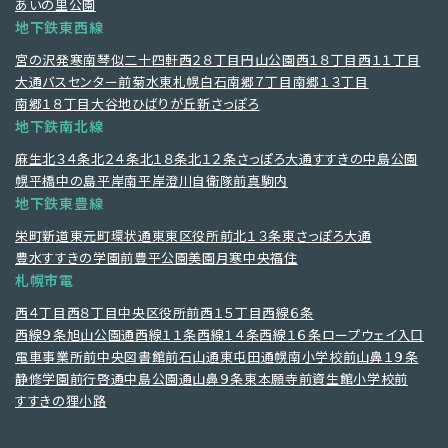
あいの里公園
当社は、Google社が提供するGoogle Analyticsを利用して当社が提供
地下鉄東西線
するウェブサイトなどの本サービスの利用状況等の計測を行っていま
す。データ取得のためにGoogle社がCookieを設定し、または既存の
宮の沢
発寒南
琴似
二十四軒
西２８丁目
円山公園
西１８丁目
西１１丁目
Cookieを読み取る場合があります。その際、Google社に対して、ユーザ
大通
バスセンター前
菊水
東札幌
白石
南郷７丁目
南郷１３丁目
ーが訪問したページ、サイトの滞在時間、訪問経路および何をクリック
したか等に関する情報を自動的に送信します。この情報がユーザーの
南郷１８丁目
大谷地
ひばりが丘
新さっぽろ
特定に使われることはありません。当社は、それらの情報を、利用状況
地下鉄南北線
の把握や本サービスの分析などに利用します。Google Analyticsにお
けるGoogle社によるデータの取扱いについては、Google Analyticsサ
麻生
北３４条
北２４条
北１８条
北１２条
さっぽろ
大通
すすきの
中島公園
ービス利用規約およびGoogle社プライバシーポリシーをご確認くださ
い。
幌平橋
中の島
平岸
南平岸
澄川
自衛隊前
真駒内
〈Google Analyticsの利用規約〉
地下鉄東豊線
https://marketingplatform.google.com/about/analytics/terms/jp/
栄町
新道東
元町
環状通東
東区役所前
北１３条東
さっぽろ
大通
〈Google社のプライバシーポリシー〉
豊水すすきの
学園前
豊平公園
美園
月寒中央
福住
https://policies.google.com/privacy?hl=ja
札幌市電
(2) Microsoft Clarity
当社は、Microsoft社が提供するMicrosoft Clarityを利用して当社が提
西４丁目
西８丁目
中央区役所前
西１５丁目
西線６条
供するウェブサイトなどの本サービスの利用状況等の計測を行っていま
西線９条旭山公園通
西線１１条
西線１４条
西線１６条
ロープウェイ入口
す。データ取得のためにMicrosoft社がCookieを設定し、または既存の
電車事業所前
中央図書館前
石山通
東屯田通
幌南小学校前
山鼻１９条
Cookieを読み取る場合があります。その際、Microsoft社に対して、ユー
ザーが訪問したページ、サイトの滞在時間、訪問経路および何をクリッ
静修学園前
行啓通
中島公園通
山鼻９条
東本願寺前
資生館小学校前
クしたか等に関する情報を自動的に送信します。この情報がユーザー
すすきの
狸小路
の特定に使われることはありません。当社は、それらの情報を、利用状
況の把握や本サービスの分析などに利用します。Microsoft Clarityに
おけるMicrosoft社によるデータの取扱いについては、Microsoft