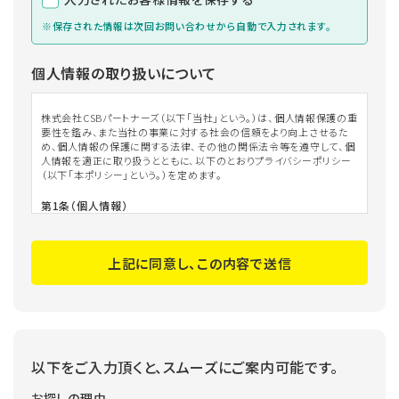
※保存された情報は次回お問い合わせから自動で入力されます。
個人情報の取り扱いについて
株式会社CSBパートナーズ（以下「当社」という。）は、個人情報保護の重
要性を鑑み、また当社の事業に対する社会の信頼をより向上させるた
め、個人情報の保護に関する法律、その他の関係法令等を遵守して、個
人情報を適正に取り扱うとともに、以下のとおりプライバシーポリシー
（以下「本ポリシー」という。）を定めます。
第1条（個人情報）
「個人情報」とは、個人情報保護法にいう「個人情報」を指すものとし、
生存する個人に関する情報であって、当該情報に含まれる氏名、生年月
上記に同意し、この内容で送信
日、住所、電話番号、連絡先その他の記述等により特定の個人を識別で
きる情報及び容貌、指紋、声紋にかかるデータ、及び健康保険証の保険
者番号などの当該情報単体から特定の個人を識別できる情報（個人識
別情報）を指します。
第2条（個人情報の収集方法）
以下をご入力頂くと、スムーズにご案内可能です。
当社は、ユーザーが利用登録をする際に氏名、生年月日、住所、電話番
号、メールアドレス、銀行口座番号、クレジットカード番号、運転免許証
番号などの個人情報をお尋ねすることがあります。また、ユーザーと提
お探しの理由