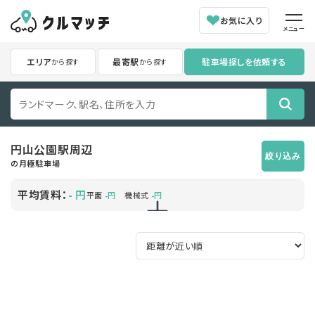
お気に入り
メニュー
エリア
最寄駅
駐車場探しを依頼する
から探す
から探す
円山公園駅
周辺
絞り込み
の月極駐車場
平均賃料：
円
-
平面
円
機械式
円
-
-