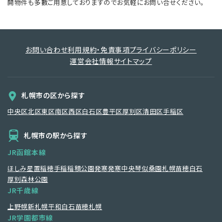
開物件も多數ご用意しておりますのでお気軽にお問い合せください。
お問い合わせ
利用規約・免責事項
プライバシーポリシー
運営会社情報
サイトマップ
札幌市の区から探す
中央区
北区
東区
南区
西区
白石区
豊平区
厚別区
清田区
手稲区
札幌市の駅から探す
JR函館本線
ほしみ
星置
稲穂
手稲
稲積公園
発寒
発寒中央
琴似
桑園
札幌
苗穂
白石
厚別
森林公園
JR千歳線
上野幌
新札幌
平和
白石
苗穂
札幌
JR学園都市線