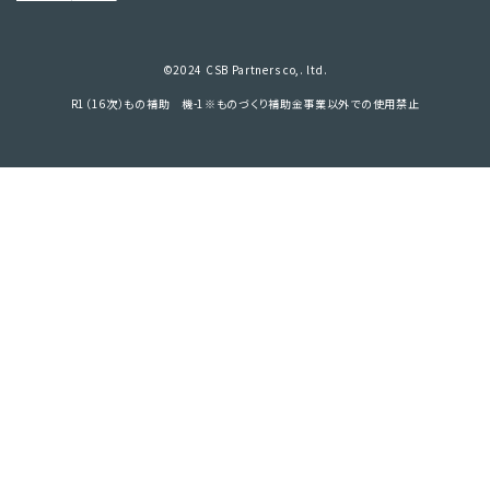
©2024 CSB Partners co,. ltd.
R1（16次）もの補助 機-1※ものづくり補助金事業以外での使用禁止