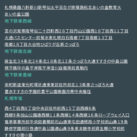
札幌
桑園
八軒
新川
新琴似
太平
百合が原
篠路
拓北
あいの里教育大
あいの里公園
地下鉄東西線
宮の沢
発寒南
琴似
二十四軒
西２８丁目
円山公園
西１８丁目
西１１丁目
大通
バスセンター前
菊水
東札幌
白石
南郷７丁目
南郷１３丁目
南郷１８丁目
大谷地
ひばりが丘
新さっぽろ
地下鉄南北線
麻生
北３４条
北２４条
北１８条
北１２条
さっぽろ
大通
すすきの
中島公園
幌平橋
中の島
平岸
南平岸
澄川
自衛隊前
真駒内
地下鉄東豊線
栄町
新道東
元町
環状通東
東区役所前
北１３条東
さっぽろ
大通
豊水すすきの
学園前
豊平公園
美園
月寒中央
福住
札幌市電
西４丁目
西８丁目
中央区役所前
西１５丁目
西線６条
西線９条旭山公園通
西線１１条
西線１４条
西線１６条
ロープウェイ入口
電車事業所前
中央図書館前
石山通
東屯田通
幌南小学校前
山鼻１９条
静修学園前
行啓通
中島公園通
山鼻９条
東本願寺前
資生館小学校前
すすきの
狸小路