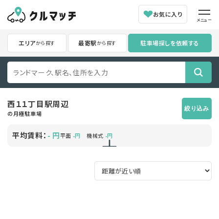
お気に入り
メニュー
エリア
最寄駅
駐車場探しを依頼する
から探す
から探す
西１１丁目駅
周辺
絞り込み
の月極駐車場
平均賃料：
円
-
平面
円
機械式
円
-
-