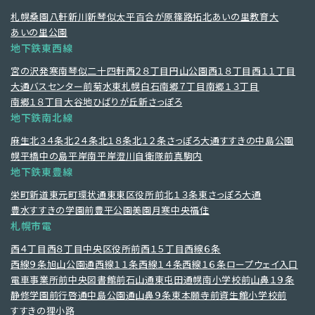
札幌
桑園
八軒
新川
新琴似
太平
百合が原
篠路
拓北
あいの里教育大
あいの里公園
地下鉄東西線
宮の沢
発寒南
琴似
二十四軒
西２８丁目
円山公園
西１８丁目
西１１丁目
大通
バスセンター前
菊水
東札幌
白石
南郷７丁目
南郷１３丁目
南郷１８丁目
大谷地
ひばりが丘
新さっぽろ
地下鉄南北線
麻生
北３４条
北２４条
北１８条
北１２条
さっぽろ
大通
すすきの
中島公園
幌平橋
中の島
平岸
南平岸
澄川
自衛隊前
真駒内
地下鉄東豊線
栄町
新道東
元町
環状通東
東区役所前
北１３条東
さっぽろ
大通
豊水すすきの
学園前
豊平公園
美園
月寒中央
福住
札幌市電
西４丁目
西８丁目
中央区役所前
西１５丁目
西線６条
西線９条旭山公園通
西線１１条
西線１４条
西線１６条
ロープウェイ入口
電車事業所前
中央図書館前
石山通
東屯田通
幌南小学校前
山鼻１９条
静修学園前
行啓通
中島公園通
山鼻９条
東本願寺前
資生館小学校前
すすきの
狸小路