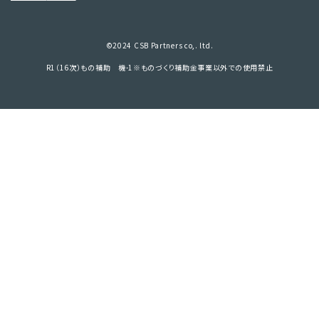
©2024 CSB Partners co,. ltd.
R1（16次）もの補助 機-1※ものづくり補助金事業以外での使用禁止