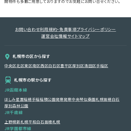
開物件も多數ご用意しておりますのでお気軽にお問い合せください。
お問い合わせ
利用規約・免責事項
プライバシーポリシー
運営会社情報
サイトマップ
札幌市の区から探す
中央区
北区
東区
南区
西区
白石区
豊平区
厚別区
清田区
手稲区
札幌市の駅から探す
JR函館本線
ほしみ
星置
稲穂
手稲
稲積公園
発寒
発寒中央
琴似
桑園
札幌
苗穂
白石
厚別
森林公園
JR千歳線
上野幌
新札幌
平和
白石
苗穂
札幌
JR学園都市線