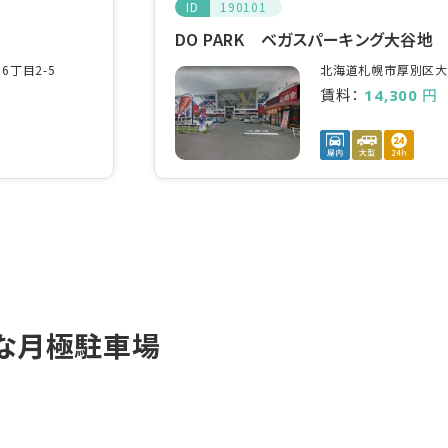
ID
190101
DO PARK ベガスパーキング大谷地
丁目2-5
北海道札幌市厚別区大谷
賃料：
円
14,300
な月極駐車場