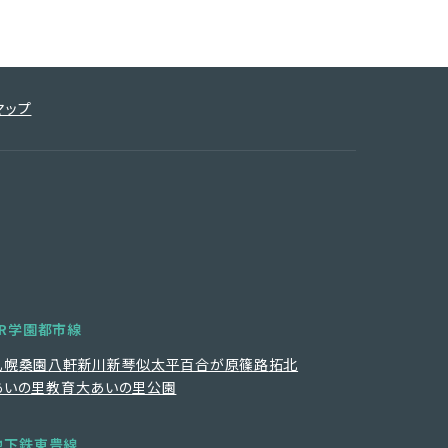
マップ
JR学園都市線
札幌
桑園
八軒
新川
新琴似
太平
百合が原
篠路
拓北
あいの里教育大
あいの里公園
地下鉄東豊線