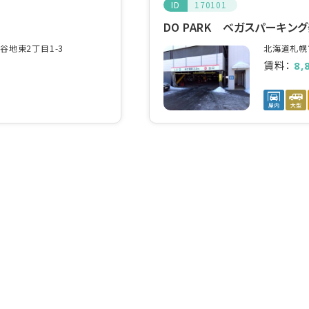
ID
170101
DO PARK ベガスパーキン
地東2丁目1-3
北海道札幌
賃料：
8,