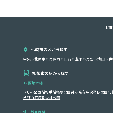
お問
札幌市の区から探す
中央区
北区
東区
南区
西区
白石区
豊平区
厚別区
清田区
手
札幌市の駅から探す
JR函館本線
ほしみ
星置
稲穂
手稲
稲積公園
発寒
発寒中央
琴似
桑園
札
苗穂
白石
厚別
森林公園
地下鉄東西線