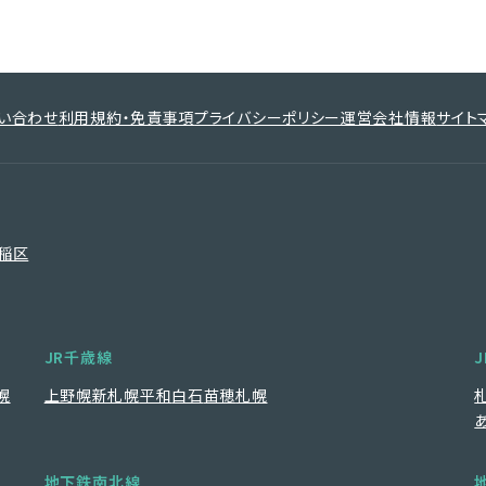
い合わせ
利用規約・免責事項
プライバシーポリシー
運営会社情報
サイト
稲区
JR千歳線
幌
上野幌
新札幌
平和
白石
苗穂
札幌
地下鉄南北線