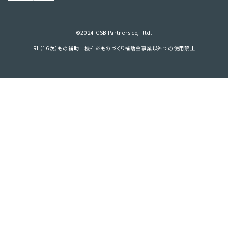
©2024 CSB Partners co,. ltd.
R1（16次）もの補助 機-1※ものづくり補助金事業以外での使用禁止