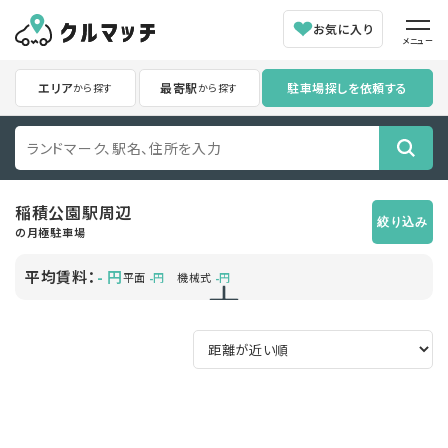
お気に入り
メニュー
エリア
最寄駅
駐車場探しを依頼する
から探す
から探す
稲積公園駅
周辺
絞り込み
の月極駐車場
平均賃料：
円
-
平面
円
機械式
円
-
-