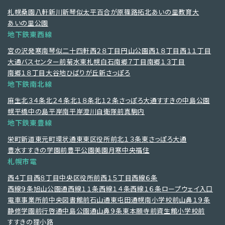
札幌
桑園
八軒
新川
新琴似
太平
百合が原
篠路
拓北
あいの里教育大
あいの里公園
地下鉄東西線
宮の沢
発寒南
琴似
二十四軒
西２８丁目
円山公園
西１８丁目
西１１丁目
大通
バスセンター前
菊水
東札幌
白石
南郷７丁目
南郷１３丁目
南郷１８丁目
大谷地
ひばりが丘
新さっぽろ
地下鉄南北線
麻生
北３４条
北２４条
北１８条
北１２条
さっぽろ
大通
すすきの
中島公園
幌平橋
中の島
平岸
南平岸
澄川
自衛隊前
真駒内
地下鉄東豊線
栄町
新道東
元町
環状通東
東区役所前
北１３条東
さっぽろ
大通
豊水すすきの
学園前
豊平公園
美園
月寒中央
福住
札幌市電
西４丁目
西８丁目
中央区役所前
西１５丁目
西線６条
西線９条旭山公園通
西線１１条
西線１４条
西線１６条
ロープウェイ入口
電車事業所前
中央図書館前
石山通
東屯田通
幌南小学校前
山鼻１９条
静修学園前
行啓通
中島公園通
山鼻９条
東本願寺前
資生館小学校前
すすきの
狸小路