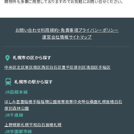
開物件も多數ご用意しておりますのでお気軽にお問い合せください。
お問い合わせ
利用規約・免責事項
プライバシーポリシー
運営会社情報
サイトマップ
札幌市の区から探す
中央区
北区
東区
南区
西区
白石区
豊平区
厚別区
清田区
手稲区
札幌市の駅から探す
JR函館本線
ほしみ
星置
稲穂
手稲
稲積公園
発寒
発寒中央
琴似
桑園
札幌
苗穂
白石
厚別
森林公園
JR千歳線
上野幌
新札幌
平和
白石
苗穂
札幌
JR学園都市線